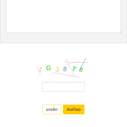
ยกเลิก
ส่งคำขอ