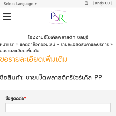
|
เข้าสู่ระบบ
|
Select Language
▼
โรงงานรีไซเคิลพลาสติก ชลบุรี
หน้าแรก
»
แคตตาล็อกออนไลน์
»
รายละเอียดสินค้าและบริการ
»
ขอรายละเอียดเพิ่มเติม
ขอรายละเอียดเพิ่มเติม
ชื่อสินค้า: ขายเม็ดพลาสติกรีไซร์เคิล PP
ชื่อผู้ติดต่อ