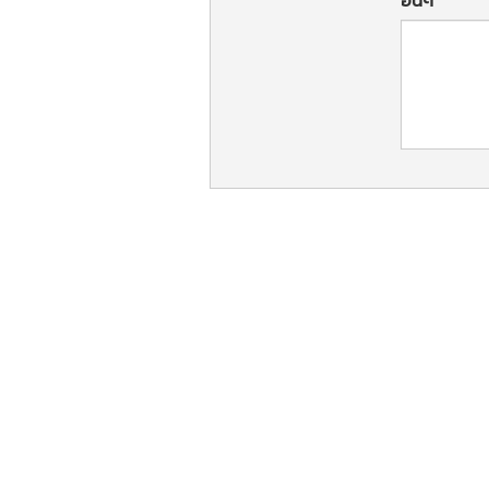
อื่นๆ