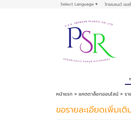
Select Language
▼
ไทยแลนด์ เยลโ
หน้าแรก
»
แคตตาล็อกออนไลน์
»
รา
ขอรายละเอียดเพิ่มเติ