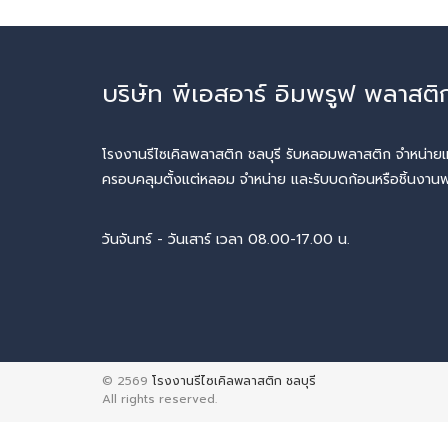
บริษัท พีเอสอาร์ อิมพรูฟ พลาสติ
โรงงานรีไซเคิลพลาสติก ชลบุรี รับหลอมพลาสติก จำหน่าย
ครอบคลุมตั้งแต่หลอม จำหน่าย และรับบดก้อนหรือชิ้นงาน
วันจันทร์ - วันเสาร์ เวลา 08.00-17.00 น.
© 2569
โรงงานรีไซเคิลพลาสติก ชลบุรี
All rights reserved.