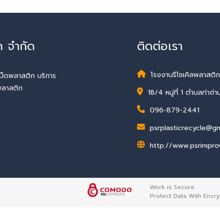
ก จำกัด
ติดต่อเรา
โรงงานรีไซเคิลพลาสติก 
เม็ดพลาสติก บริการ
พลาสติก
18/4 หมู่ที่ 1 ตำบลท่า
096-879-2441
psrplasticrecycle@g
http://www.psrimpro
Work is Secure
Protect Data With Encry