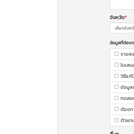
จังหวัด
ข้อมูลที่ต้อง
รายละ
ใบเสน
วิธีแก
ข้อมูล
ทดสอบใ
ต้องก
ตัวแท