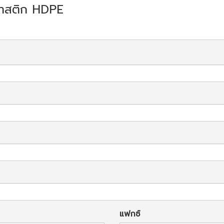
พลาสติก HDPE
แฟกซ์