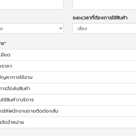
ระยะเวลาที่ต้องการใช้สินค้า
การ
เอียด
อราคา
้ปัญหาการใช้งาน
การจัดส่งสินค้า
ช้สินค้า/บริการ
ารให้พนักงานขายติดต่อกลับ
นจัดจำหน่าย