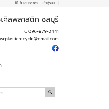
ใบเสนอราคา
|
เข้าสู่ระบบ
|
ซเคิลพลาสติก ชลบุรี
096-879-2441
psrplasticrecycle@gmail.com
า