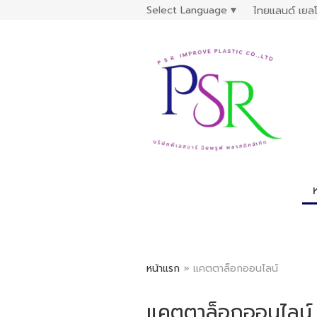
Select Language
▼
ไทยแลนด์ เยลโ
หน้าแรก
»
แคตตาล็อกออนไลน์
แคตตาล็อกออนไลน์