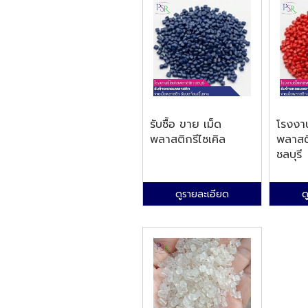
รับซื้อ ขาย เม็ด
โรงงา
พลาสติกรีไซเคิล
พลาสติ
ชลบุรี
ดูรายละเอียด
ด