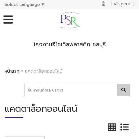
|
เข้าสู่ระบบ
|
Select Language
▼
โรงงานรีไซเคิลพลาสติก ชลบุรี
หน้าแรก
»
แคตตาล็อกออนไลน์
แคตตาล็อกออนไลน์