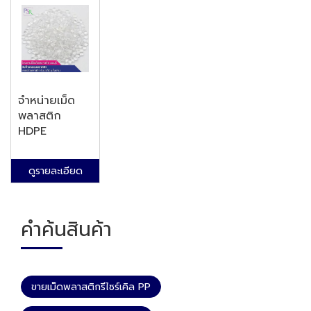
จำหน่ายเม็ด
พลาสติก
HDPE
ดูรายละเอียด
คำค้นสินค้า
ขายเม็ดพลาสติกรีไซร์เคิล PP