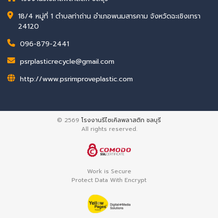
18/4 หมู่ที่ 1 ตำบลท่าถ่าน อำเภอพนมสารคาม จังหวัดฉะเชิงเทรา
24120
096-879-2441
psrplasticrecycle@gmail.com
http://www.psrimproveplastic.com
© 2569
โรงงานรีไซเคิลพลาสติก ชลบุรี
All rights reserved.
Work is Secure
Protect Data With Encrypt