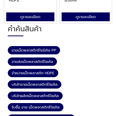
HDPE
รีไซเคิล
ดูรายละเอียด
ดูรายละเอียด
คำค้นสินค้า
ขายเม็ดพลาสติกรีไซร์เคิล PP
ขายส่งเม็ดพลาสติกรีไซเคิล
จำหน่ายเม็ดพลาสติก HDPE
บริษัทขายเม็ดพลาสติกรีไซเคิล
บริษัทผลิตเม็ดพลาสติกรีไซเคิล
รับซื้อ ขาย เม็ดพลาสติกรีไซเคิล