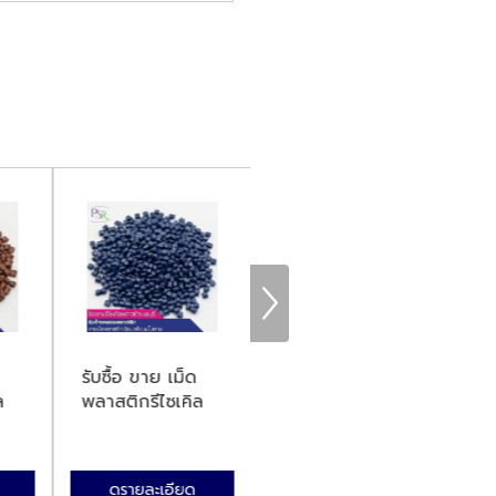
รับซื้อ ขาย เม็ด
โรงงานผลิตเม็ด
โร
ล
พลาสติกรีไซเคิล
พลาสติกรีไซเคิล
พ
ชลบุรี
ดูรายละเอียด
ดูรายละเอียด