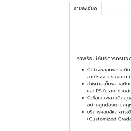
รายละเอียด
เราพร้อมให้บริการครบวงจ
รับจ้างหลอมพลาสติก (
จากโรงงานของคุณ ให
จำหน่ายเม็ดพลาสติกเ
และ PS ในราคาขายส่
รับซื้อเศษพลาสติกอุต
อย่างถูกต้องตามกฎห
บริการผสมสีและสารเต
(Customized Grad