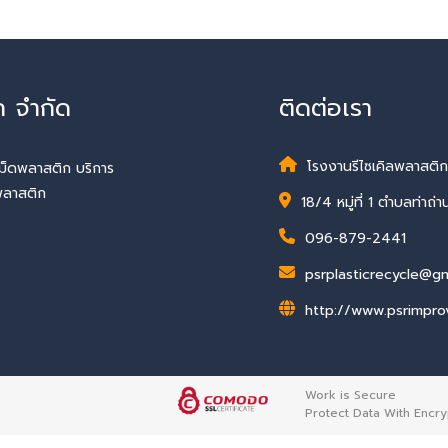
ก จำกัด
ติดต่อเรา
โรงงานรีไซเคิลพลาสติก 
เม็ดพลาสติก บริการ
พลาสติก
18/4 หมู่ที่ 1 ตำบลท่า
096-879-2441
psrplasticrecycle@g
http://www.psrimpro
Work is Secure
Protect Data With Encry