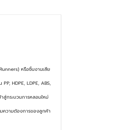
Runners) หรือชิ้นงานเสีย
่น PP, HDPE, LDPE, ABS,
ข้าสู่กระบวนการหลอมใหม่
ตามความต้องการของลูกค้า